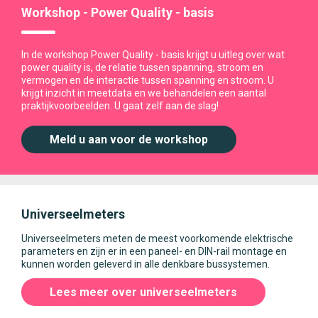
Workshop - Power Quality - basis
In de workshop Power Quality - basis krijgt u uitleg over wat
power quality is, de relatie tussen spanning, stroom en
vermogen en de interactie tussen spanning en stroom. U
krijgt inzicht in meetdata en we behandelen een aantal
praktijkvoorbeelden. U gaat zelf aan de slag!
Meld u aan voor de workshop
Universeelmeters
Universeelmeters meten de meest voorkomende elektrische
parameters en zijn er in een paneel- en DIN-rail montage en
kunnen worden geleverd in alle denkbare bussystemen.
Lees meer over universeelmeters