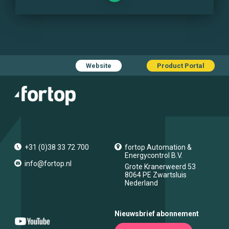
Website
Product Portal
+31 (0)38 33 72 700
fortop Automation &
Energycontrol B.V.
info@fortop.nl
Grote Kranerweerd 53
8064 PE
Zwartsluis
Nederland
Nieuwsbrief abonnement