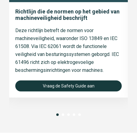
Richtlijn die de normen op het gebied van
K
machineveiligheid beschrijft
m
Deze richtlijn betreft de normen voor
H
machineveiligheid, waaronder ISO 13849 en IEC
k
61508. Via IEC 62061 wordt de functionele
i
veiligheid van besturingssystemen geborgd. IEC
s
61496 richt zich op elektrogevoelige
v
beschermingsinrichtingen voor machines.
s
Vraag de Safety Guide aan