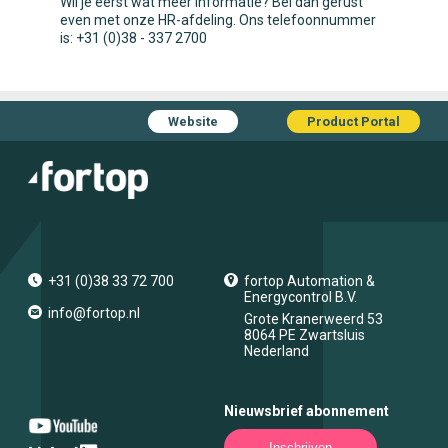
Wil je eerst wat meer informatie? Bel dan gerust
even met onze HR-afdeling. Ons telefoonnummer
is: +31 (0)38 - 337 2700
Website
Product Portal
+31 (0)38 33 72 700
fortop Automation &
Energycontrol B.V.
info@fortop.nl
Grote Kranerweerd 53
8064 PE
Zwartsluis
Nederland
Nieuwsbrief abonnement
Inschrijven