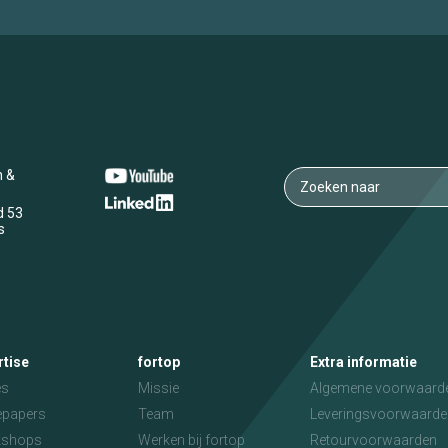
n &
d 53
s
rtise
fortop
Extra informatie
es
Missie
Algemene voorwaard
epapers
Team
Leveringsvoorwaarde
kshops
Werken bij fortop
Retourvoorwaarden