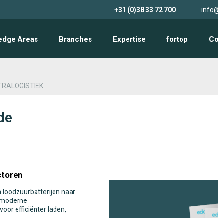
+31 (0)38 33 72 700
info@
edge Areas
Branches
Expertise
fortop
Co
NTRALOGISTIEK
de
ctoren
 loodzuurbatterijen naar
an moderne
oor efficiënter laden,