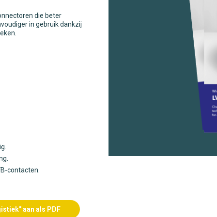
onnectoren die beter
nvoudiger in gebruik dankzij
ieken.
ig.
ng.
FB-contacten.
istiek" aan als PDF