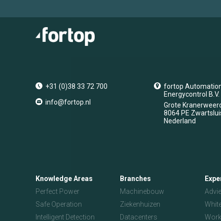
+31 (0)38 33 72 700
fortop Automatio
Energycontrol B.V.
info@fortop.nl
Grote Kranerweer
8064 PE
Zwartslui
Nederland
Knowledge Areas
Branches
Expe
Perfect Power
Machinebouw
Advi
Safe Operation
Ziekenhuizen
Whit
Intelligent Detection
Datacenters
Wor