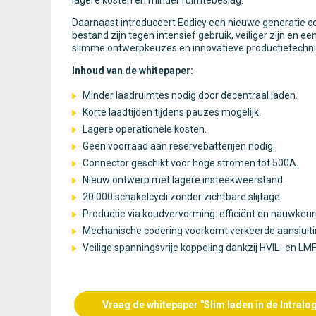
lagere kosten en minder ruimtebeslag.
Daarnaast introduceert Eddicy een nieuwe generatie c
bestand zijn tegen intensief gebruik, veiliger zijn en ee
slimme ontwerpkeuzes en innovatieve productietechn
Inhoud van de whitepaper:
Minder laadruimtes nodig door decentraal laden.
Korte laadtijden tijdens pauzes mogelijk.
Lagere operationele kosten.
Geen voorraad aan reservebatterijen nodig.
Connector geschikt voor hoge stromen tot 500A.
Nieuw ontwerp met lagere insteekweerstand.
20.000 schakelcycli zonder zichtbare slijtage.
Productie via koudvervorming: efficiënt en nauwkeur
Mechanische codering voorkomt verkeerde aansluiti
Veilige spanningsvrije koppeling dankzij HVIL- en LM
Vraag de whitepaper "Slim laden in de Intralog