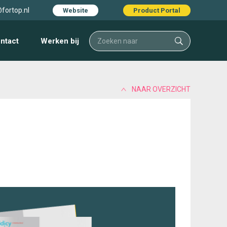
fortop.nl
Website
Product Portal
ntact
Werken bij
NAAR OVERZICHT