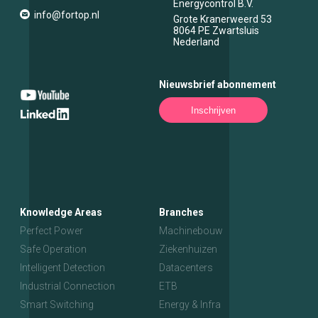
Energycontrol B.V.
info@fortop.nl
Grote Kranerweerd 53
8064 PE
Zwartsluis
Nederland
Nieuwsbrief abonnement
Inschrijven
Knowledge Areas
Branches
Perfect Power
Machinebouw
Safe Operation
Ziekenhuizen
Intelligent Detection
Datacenters
Industrial Connection
ETB
Smart Switching
Energy & Infra