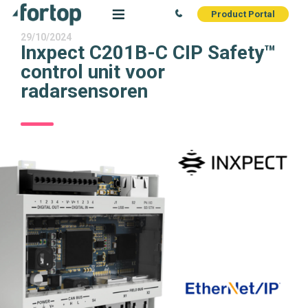
Product Portal
29/10/2024
Inxpect C201B-C CIP Safety™
control unit voor
radarsensoren