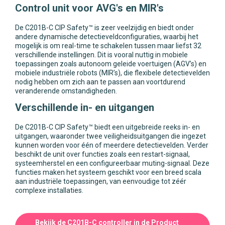
Control unit voor AVG's en MIR's
De C201B-C CIP Safety™ is zeer veelzijdig en biedt onder
andere dynamische detectieveldconfiguraties, waarbij het
mogelijk is om real-time te schakelen tussen maar liefst 32
verschillende instellingen. Dit is vooral nuttig in mobiele
toepassingen zoals autonoom geleide voertuigen (AGV’s) en
mobiele industriële robots (MIR’s), die flexibele detectievelden
nodig hebben om zich aan te passen aan voortdurend
veranderende omstandigheden.
Verschillende in- en uitgangen
De C201B-C CIP Safety™ biedt een uitgebreide reeks in- en
uitgangen, waaronder twee veiligheidsuitgangen die ingezet
kunnen worden voor één of meerdere detectievelden. Verder
beschikt de unit over functies zoals een restart-signaal,
systeemherstel en een configureerbaar muting-signaal. Deze
functies maken het systeem geschikt voor een breed scala
aan industriële toepassingen, van eenvoudige tot zéér
complexe installaties.
Bekijk de C201B-C controller in de Product