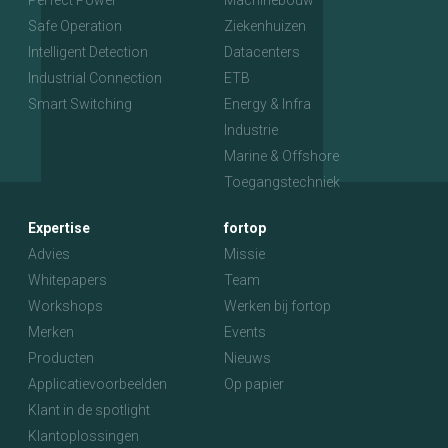
Perfect Power
Machinebouw
Safe Operation
Ziekenhuizen
Intelligent Detection
Datacenters
Industrial Connection
ETB
Smart Switching
Energy & Infra
Industrie
Marine & Offshore
Toegangstechniek
Expertise
fortop
Advies
Missie
Whitepapers
Team
Workshops
Werken bij fortop
Merken
Events
Producten
Nieuws
Applicatievoorbeelden
Op papier
Klant in de spotlight
Klantoplossingen