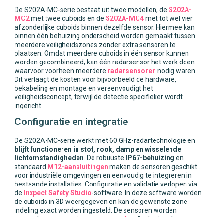
De S202A-MC-serie bestaat uit twee modellen, de
S202A-
MC2
met twee cuboids en de
S202A-MC4
met tot wel vier
afzonderlijke cuboids binnen dezelfde sensor. Hiermee kan
binnen één behuizing onderscheid worden gemaakt tussen
meerdere veiligheidszones zonder extra sensoren te
plaatsen. Omdat meerdere cuboids in één sensor kunnen
worden gecombineerd, kan één radarsensor het werk doen
waarvoor voorheen meerdere
radarsensoren
nodig waren.
Dit verlaagt de kosten voor bijvoorbeeld de hardware,
bekabeling en montage en vereenvoudigt het
veiligheidsconcept, terwijl de detectie specifieker wordt
ingericht.
Configuratie en integratie
De S202A-MC-serie werkt met 60 GHz-radartechnologie en
blijft functioneren in stof, rook, damp en wisselende
lichtomstandigheden
. De robuuste
IP67-behuizing
en
standaard
M12-aansluitingen
maken de sensoren geschikt
voor industriële omgevingen en eenvoudig te integreren in
bestaande installaties. Configuratie en validatie verlopen via
de
Inxpect Safety Studio
-software. In deze software worden
de cuboids in 3D weergegeven en kan de gewenste zone-
indeling exact worden ingesteld. De sensoren worden