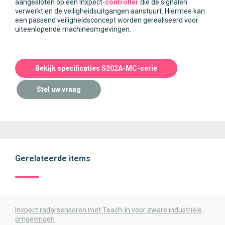
aangesloten op een Inxpect-
controller
die de signalen
verwerkt en de veiligheidsuitgangen aanstuurt. Hiermee kan
een passend veiligheidsconcept worden gerealiseerd voor
uiteenlopende machineomgevingen.
Bekijk specificaties S202A-MC-serie
Stel uw vraag
Gerelateerde items
Inxpect radarsensoren met Teach-In voor zware industriële
omgevingen