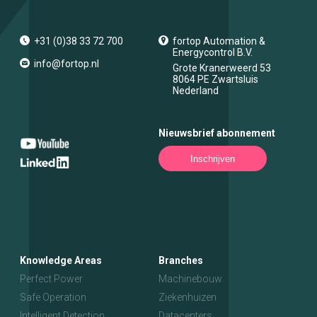
+31 (0)38 33 72 700
fortop Automation &
Energycontrol B.V.
info@fortop.nl
Grote Kranerweerd 53
8064 PE
Zwartsluis
Nederland
Nieuwsbrief abonnement
Inschrijven
Knowledge Areas
Branches
Perfect Power
Machinebouw
Safe Operation
Ziekenhuizen
Intelligent Detection
Datacenters