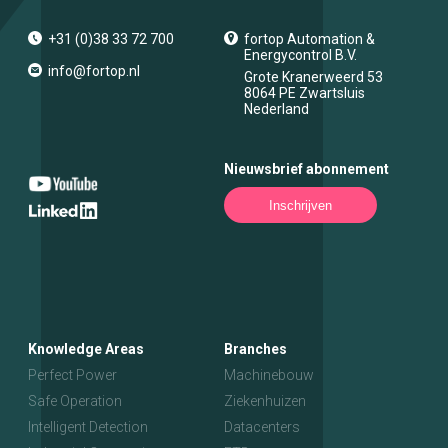
+31 (0)38 33 72 700
fortop Automation &
Energycontrol B.V.
info@fortop.nl
Grote Kranerweerd 53
8064 PE
Zwartsluis
Nederland
Nieuwsbrief abonnement
Inschrijven
Knowledge Areas
Branches
Perfect Power
Machinebouw
Safe Operation
Ziekenhuizen
Intelligent Detection
Datacenters