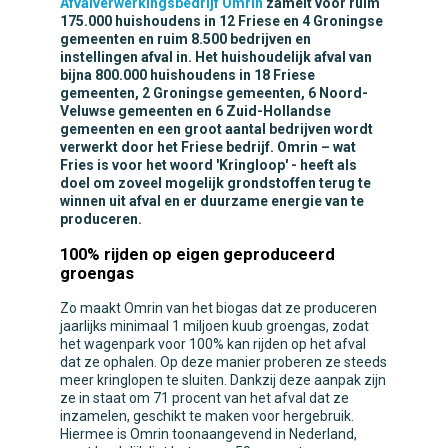
Afvalverwerkingsbedrijf Omrin
zamelt voor ruim
175.000 huishoudens in 12 Friese en 4 Groningse
gemeenten
en ruim 8.500 bedrijven en
instellingen afval in. Het huishoudelijk afval van
bijna 800.000 huishoudens in 18 Friese
gemeenten, 2 Groningse gemeenten, 6 Noord-
Veluwse gemeenten en 6 Zuid-Hollandse
gemeenten en een groot aantal bedrijven wordt
verwerkt door het Friese bedrijf. Omrin – wat
Fries is voor het woord 'Kringloop' - heeft als
doel om zoveel mogelijk grondstoffen terug te
winnen uit afval en er duurzame energie van te
produceren.
100% rijden op eigen geproduceerd
groengas
Zo maakt Omrin van het biogas dat ze produceren
jaarlijks minimaal 1 miljoen kuub groengas, zodat
het wagenpark voor 100% kan rijden op het afval
dat ze ophalen. Op deze manier proberen ze steeds
meer kringlopen te sluiten. Dankzij deze aanpak zijn
ze in staat om 71 procent van het afval dat ze
inzamelen, geschikt te maken voor hergebruik.
Hiermee is Omrin toonaangevend in Nederland,