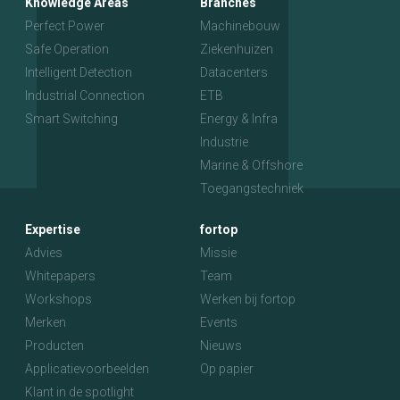
Knowledge Areas
Branches
Perfect Power
Machinebouw
Safe Operation
Ziekenhuizen
Intelligent Detection
Datacenters
Industrial Connection
ETB
Smart Switching
Energy & Infra
Industrie
Marine & Offshore
Toegangstechniek
Expertise
fortop
Advies
Missie
Whitepapers
Team
Workshops
Werken bij fortop
Merken
Events
Producten
Nieuws
Applicatievoorbeelden
Op papier
Klant in de spotlight