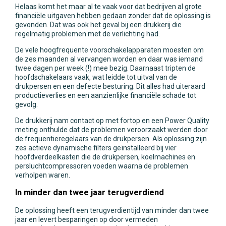
Helaas komt het maar al te vaak voor dat bedrijven al grote
financiële uitgaven hebben gedaan zonder dat de oplossing is
gevonden. Dat was ook het geval bij een drukkerij die
regelmatig problemen met de verlichting had.
De vele hoogfrequente voorschakelapparaten moesten om
de zes maanden al vervangen worden en daar was iemand
twee dagen per week (!) mee bezig. Daarnaast tripten de
hoofdschakelaars vaak, wat leidde tot uitval van de
drukpersen en een defecte besturing. Dit alles had uiteraard
productieverlies en een aanzienlijke financiële schade tot
gevolg.
De drukkerij nam contact op met fortop en een Power Quality
meting onthulde dat de problemen veroorzaakt werden door
de frequentieregelaars van de drukpersen. Als oplossing zijn
zes actieve dynamische filters geïnstalleerd bij vier
hoofdverdeelkasten die de drukpersen, koelmachines en
persluchtcompressoren voeden waarna de problemen
verholpen waren.
In minder dan twee jaar terugverdiend
De oplossing heeft een terugverdientijd van minder dan twee
jaar en levert besparingen op door vermeden