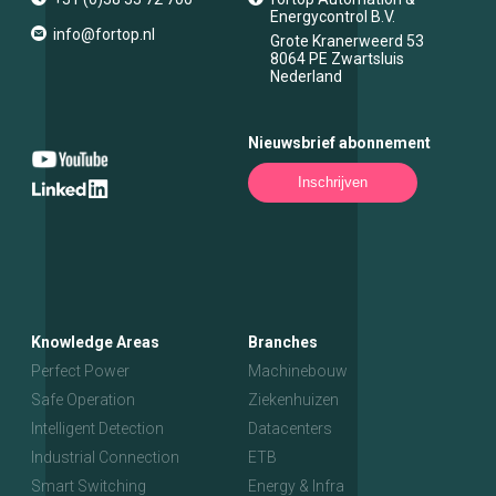
Energycontrol B.V.
info@fortop.nl
Grote Kranerweerd 53
8064 PE
Zwartsluis
Nederland
Nieuwsbrief abonnement
Inschrijven
Knowledge Areas
Branches
Perfect Power
Machinebouw
Safe Operation
Ziekenhuizen
Intelligent Detection
Datacenters
Industrial Connection
ETB
Smart Switching
Energy & Infra