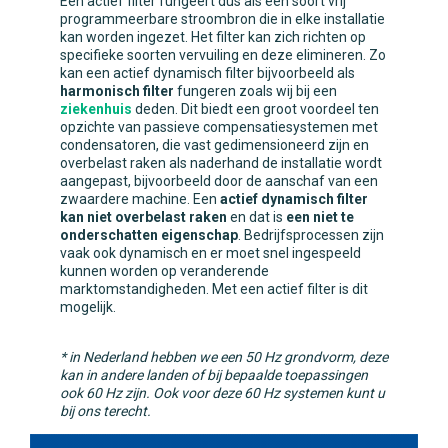
Een actief filter fungeert dus als een soort vrij
programmeerbare stroombron die in elke installatie
kan worden ingezet. Het filter kan zich richten op
specifieke soorten vervuiling en deze elimineren. Zo
kan een actief dynamisch filter bijvoorbeeld als
harmonisch filter
fungeren zoals wij bij een
ziekenhuis
deden. Dit biedt een groot voordeel ten
opzichte van passieve compensatiesystemen met
condensatoren, die vast gedimensioneerd zijn en
overbelast raken als naderhand de installatie wordt
aangepast, bijvoorbeeld door de aanschaf van een
zwaardere machine. Een
actief dynamisch filter
kan niet overbelast raken
en dat is
een niet te
onderschatten eigenschap
. Bedrijfsprocessen zijn
vaak ook dynamisch en er moet snel ingespeeld
kunnen worden op veranderende
marktomstandigheden. Met een actief filter is dit
mogelijk.
* in Nederland hebben we een 50 Hz grondvorm, deze
kan in andere landen of bij bepaalde toepassingen
ook 60 Hz zijn. Ook voor deze 60 Hz systemen kunt u
bij ons terecht.