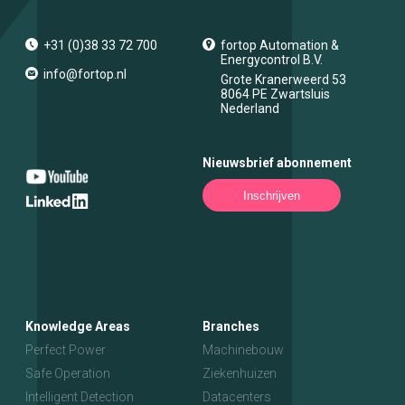
+31 (0)38 33 72 700
fortop Automation &
Energycontrol B.V.
info@fortop.nl
Grote Kranerweerd 53
8064 PE
Zwartsluis
Nederland
Nieuwsbrief abonnement
Inschrijven
Knowledge Areas
Branches
Perfect Power
Machinebouw
Safe Operation
Ziekenhuizen
Intelligent Detection
Datacenters