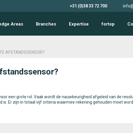
+31 (0)38 33 72 700
info@
edge Areas
Branches
Expertise
fortop
Co
ISTE AFSTANDSSENSOR?
 afstandssensor?
nsor een grote rol. Vaak wordt de nauwkeurigheid afgeleid van de resolut
is. Er zijn in totaal vijf criteria waarmee rekening gehouden moet word