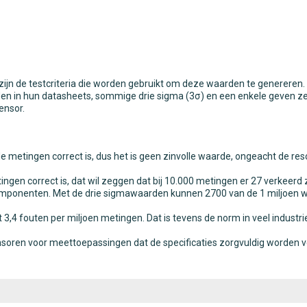
 zijn de testcriteria die worden gebruikt om deze waarden te genereren. 
n in hun datasheets, sommige drie sigma (3σ) en een enkele geven ze
ensor.
 metingen correct is, dus het is geen zinvolle waarde, ongeacht de resolu
gen correct is, dat wil zeggen dat bij 10.000 metingen er 27 verkeerd 
ponenten. Met de drie sigmawaarden kunnen 2700 van de 1 miljoen wa
3,4 fouten per miljoen metingen. Dat is tevens de norm in veel industri
sensoren voor meettoepassingen dat de specificaties zorgvuldig worden 