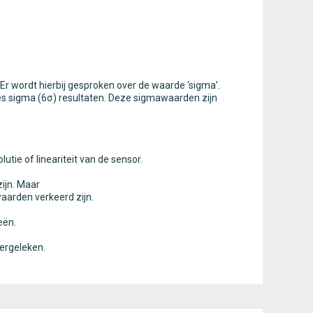
Er wordt hierbij gesproken over de waarde ‘sigma’.
s sigma (6σ) resultaten. Deze sigmawaarden zijn
tie of lineariteit van de sensor.
zijn. Maar
arden verkeerd zijn.
eën.
vergeleken.