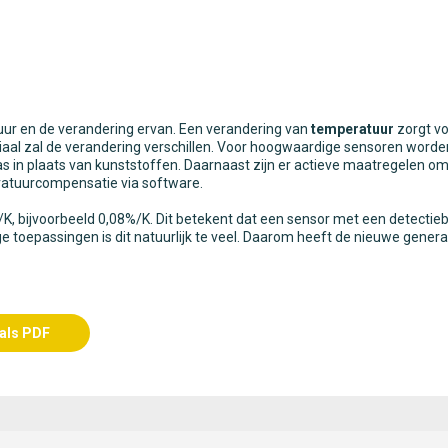
ur en de verandering ervan. Een verandering van
temperatuur
zorgt vo
riaal zal de verandering verschillen. Voor hoogwaardige sensoren worde
as in plaats van kunststoffen. Daarnaast zijn er actieve maatregelen 
eratuurcompensatie via software.
K, bijvoorbeeld 0,08%/K. Dit betekent dat een sensor met een detectie
toepassingen is dit natuurlijk te veel. Daarom heeft de nieuwe gener
 als PDF